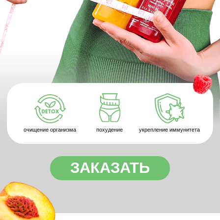
ProFood
Уже более
в индустрии на высоких позициях
9 лет
С нами достигают поставленных
результатов
любимых разнообразных блюд с
Более 150
балансом КБЖУ