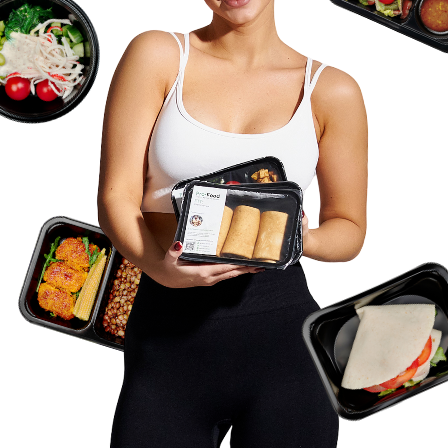
Заменить мясо на рыбу? Аллергия на орехи?
Убрать лук из рациона? Непереносимость лактозы?
ПРИГОТОВИМ КАК СКАЖЕТЕ!
*Выберите рацион и озвучьте пожелания менеджеру
*За индивидуальный рацион взимается дополнительная плата