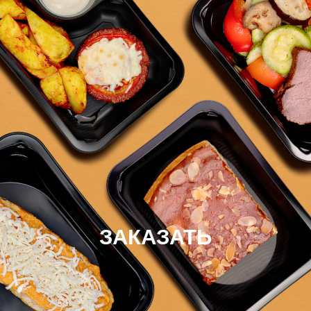
ЗАКАЗАТЬ
DETOX
Комплекс
натуральных
шотов и смузи